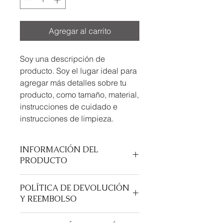
Agregar al carrito
Soy una descripción de 
producto. Soy el lugar ideal para 
agregar más detalles sobre tu 
producto, como tamaño, material, 
instrucciones de cuidado e 
instrucciones de limpieza.
INFORMACIÓN DEL
PRODUCTO
Soy un detalle de producto. Soy un
POLÍTICA DE DEVOLUCIÓN
gran lugar para agregar más
Y REEMBOLSO
información sobre tu producto, como
tamaño, material e instrucciones de
Soy una política de devolución y
cuidado y limpieza. Este también es